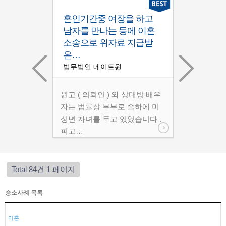
경제적무능
혼인기간중 여장을 하고
가사일에 
이혼소송을
남자를 만나는 등에 이혼
고 생활비
의 억울
소송으로 위자료 지급받
않는 상대
은…
승…
윈
법무법인 메이트윈
법무법인 메
과 원고 ( 상대
원고 ( 의뢰인 ) 와 상대방 배우
원고 ( 의뢰인
법률상 부부이며
자는 법률상 부부로 슬하에 미
자는 법률상 
와 미성년…
성년 자녀를 두고 있었습니다 .
성년 자녀를 
피고…
상…
Total 84건
1 페이지
승소사례 목록
이혼